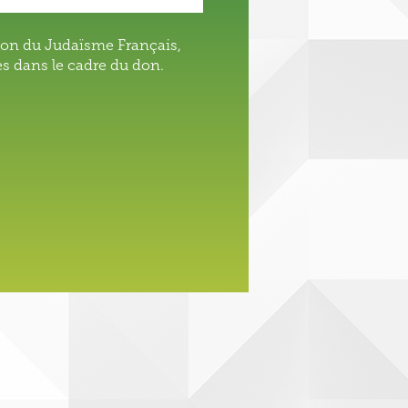
ion du Judaïsme Français,
s dans le cadre du don.