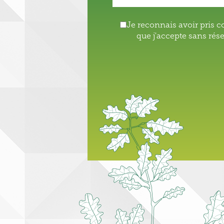
Je reconnais avoir pris 
que j'accepte sans rés